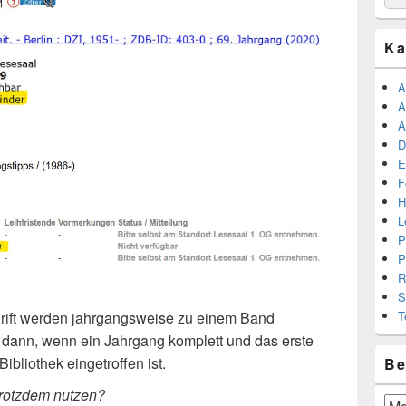
for:
Ka
A
A
A
D
E
F
H
L
P
P
R
S
chrift werden jahrgangsweise zu einem Band
T
dann, wenn ein Jahrgang komplett und das erste
ibliothek eingetroffen ist.
Be
trotzdem nutzen?
Beit