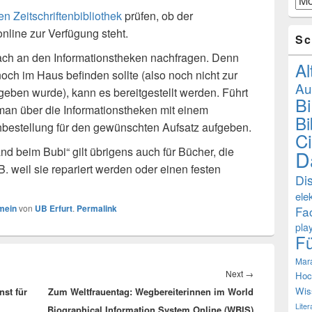
n Zeitschriftenbibliothek
prüfen, ob der
online zur Verfügung steht.
Sc
fach an den Informationstheken nachfragen. Denn
Al
ch im Haus befinden sollte (also noch nicht zur
Au
eben wurde), kann es bereitgestellt werden. Führt
B
man über die Informationstheken mit einem
Bi
hbestellung für den gewünschten Aufsatz aufgeben.
Ci
nd beim Bubi“ gilt übrigens auch für Bücher, die
D
. weil sie repariert werden oder einen festen
Di
ele
mein
von
UB Erfurt
.
Permalink
Fa
pla
F
Mar
Next
Next
→
Hoc
Wis
nst für
Zum Weltfrauentag: Wegbereiterinnen im World
post:
Lite
Biographical Information System Online (WBIS)