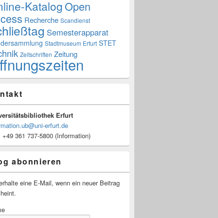
line-Katalog
Open
cess
Recherche
Scandienst
hließtag
Semesterapparat
dersammlung
STET
Stadtmuseum Erfurt
chnik
Zeitung
Zeitschriften
ffnungszeiten
ntakt
ersitätsbibliothek Erfurt
rmation.ub@uni-erfurt.de
: +49 361 737-5800 (Information)
og abonnieren
erhalte eine E-Mail, wenn ein neuer Beitrag
heint.
me