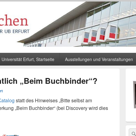
Universität Erfurt, Startseite
Ausstellungen und Veranstaltungen
Primä
Seiten
ntlich „Beim Buchbinder“?
Widge
Berei
rt
Katalog
statt des Hinweises „Bitte selbst am
kung „Beim Buchbinder“ (bei Discovery wird dies
Sea