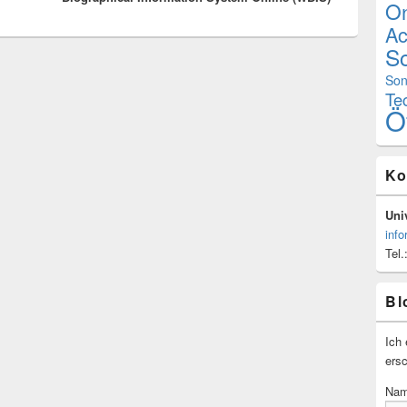
On
Ac
Sc
Son
Te
Ö
Ko
Univ
info
Tel.
Bl
Ich 
ersc
Na