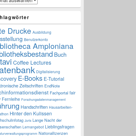
hlagwörter
te Drucke
Ausbildung
sstellung
Benutzerkonto
ibliotheca Amploniana
bliotheksbestand
Buch
tavi
Coffee Lectures
atenbank
Digitalisierung
E-Books
scovery
E-Tutorial
ktronische Zeitschriften
EndNote
chinformationsdienst
fair
Fachportal
y
Fernleihe
Forschungsdatenmanagement
ührung
Handschriften
Hausarbeiten-
Hinter den Kulissen
athon
hschulinfotag
Lange Nacht der
Juris
Lieblingsfragen
senschaften
Lernangebot
Nationallizenzen
raturverwaltungsprogramm