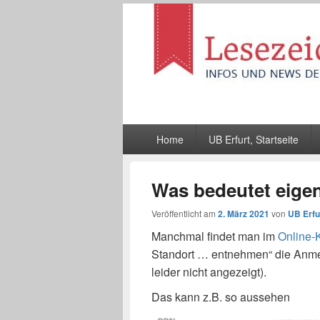
Lesezeichen
Infos und News der UB Erfurt
Hauptmenü
Home
UB Erfurt, Startseite
Was bedeutet eige
Veröffentlicht am
2. März 2021
von
UB Erfu
Manchmal findet man im
Online-
Standort … entnehmen“ die Anmer
leider nicht angezeigt).
Das kann z.B. so aussehen