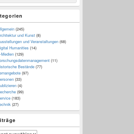
tegorien
llgemein
(245)
rchitektur und Kunst
(8)
usstellungen und Veranstaltungen
(68)
igital Humanities
(14)
-Medien
(129)
orschungsdatenmanagement
(11)
istorische Bestände
(77)
ernangebote
(97)
ersonen
(33)
ublizieren
(4)
echerche
(99)
ervice
(183)
echnik
(27)
iträge
räge