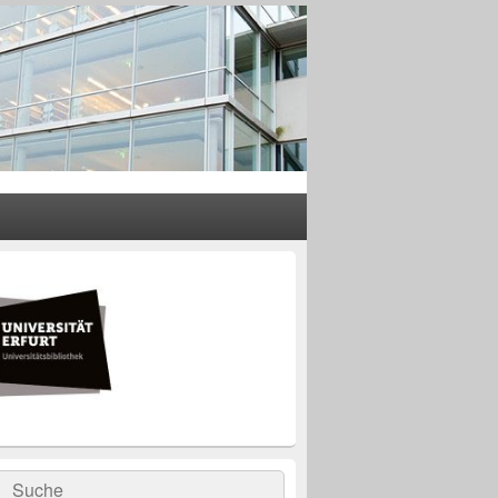
rer
leisten
t-
ch
rch
Suche