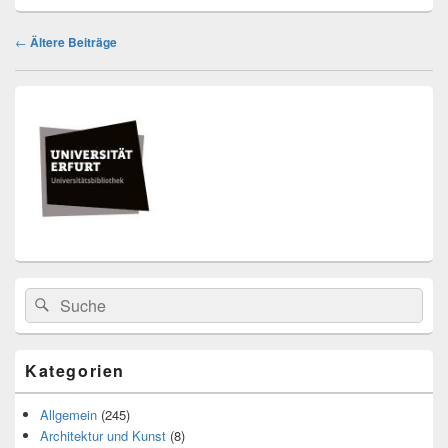
Beitragsnavigation
←
Ältere Beiträge
Primärer
Seitenleisten
Widget-
Bereich
Search
Suche
for:
Kategorien
Allgemein
(245)
Architektur und Kunst
(8)