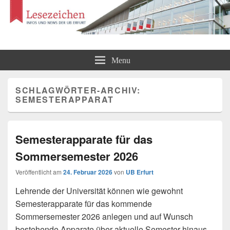
Lesezeichen
Infos und News der UB Erfurt
Menu
SCHLAGWÖRTER-ARCHIV:
SEMESTERAPPARAT
Semesterapparate für das
Sommersemester 2026
Veröffentlicht am
24. Februar 2026
von
UB Erfurt
Lehrende der Universität können wie gewohnt
Semesterapparate für das kommende
Sommersemester 2026 anlegen und auf Wunsch
bestehende Apparate über aktuelle Semester hinaus