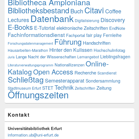
Bibliotheca Amploniana
Citavi
Bibliotheksbestand
Buch
Coffee
Datenbank
Lectures
Discovery
Digitalisierung
E-Books
E-Tutorial
elektronische Zeitschriften
EndNote
Fachinformationsdienst
fair play
Fernleihe
Fachportal
Führung
Handschriften
Forschungsdatenmanagement
Hinter den Kulissen
Hochschulinfotag
Hausarbeiten-Marathon
Lieblingsfragen
Lange Nacht der Wissenschaften
Lernangebot
Juris
Online-
Nationallizenzen
Literaturverwaltungsprogramm
Katalog
Open Access
Recherche
Scandienst
Schließtag
Semesterapparat
Sondersammlung
Technik
Zeitung
STET
Stadtmuseum Erfurt
Zeitschriften
Öffnungszeiten
Kontakt
Universitätsbibliothek Erfurt
information.ub@uni-erfurt.de