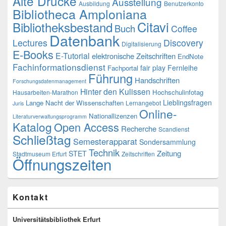
Alte Drucke
Ausstellung
Ausbildung
Benutzerkonto
Bibliotheca Amploniana
Citavi
Bibliotheksbestand
Buch
Coffee
Datenbank
Lectures
Discovery
Digitalisierung
E-Books
E-Tutorial
elektronische Zeitschriften
EndNote
Fachinformationsdienst
fair play
Fernleihe
Fachportal
Führung
Handschriften
Forschungsdatenmanagement
Hinter den Kulissen
Hochschulinfotag
Hausarbeiten-Marathon
Lieblingsfragen
Lange Nacht der Wissenschaften
Lernangebot
Juris
Online-
Nationallizenzen
Literaturverwaltungsprogramm
Katalog
Open Access
Recherche
Scandienst
Schließtag
Semesterapparat
Sondersammlung
Technik
Zeitung
STET
Stadtmuseum Erfurt
Zeitschriften
Öffnungszeiten
Kontakt
Universitätsbibliothek Erfurt