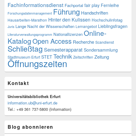
Fachinformationsdienst
fair play
Fernleihe
Fachportal
Führung
Handschriften
Forschungsdatenmanagement
Hinter den Kulissen
Hochschulinfotag
Hausarbeiten-Marathon
Lieblingsfragen
Lange Nacht der Wissenschaften
Lernangebot
Juris
Online-
Nationallizenzen
Literaturverwaltungsprogramm
Katalog
Open Access
Recherche
Scandienst
Schließtag
Semesterapparat
Sondersammlung
Technik
Zeitung
STET
Stadtmuseum Erfurt
Zeitschriften
Öffnungszeiten
Kontakt
Universitätsbibliothek Erfurt
information.ub@uni-erfurt.de
Tel.: +49 361 737-5800 (Information)
Blog abonnieren