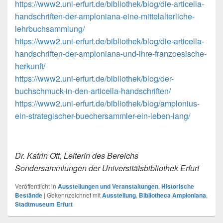
https://www2.uni-erfurt.de/bibliothek/blog/die-articella-
handschriften-der-amploniana-eine-mittelalterliche-
lehrbuchsammlung/
https://www2.uni-erfurt.de/bibliothek/blog/die-articella-
handschriften-der-amploniana-und-ihre-franzoesische-
herkunft/
https://www2.uni-erfurt.de/bibliothek/blog/der-
buchschmuck-in-den-articella-handschriften/
https://www2.uni-erfurt.de/bibliothek/blog/amplonius-
ein-strategischer-buechersammler-ein-leben-lang/
Dr. Katrin Ott, Leiterin des Bereichs
Sondersammlungen der Universitätsbibliothek Erfurt
Veröffentlicht in
Ausstellungen und Veranstaltungen
,
Historische
Bestände
|
Gekennzeichnet mit
Ausstellung
,
Bibliotheca Amploniana
,
Stadtmuseum Erfurt