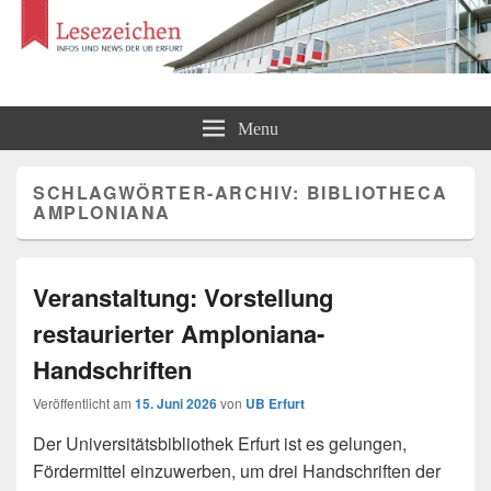
Lesezeichen
Infos und News der UB Erfurt
Menu
SCHLAGWÖRTER-ARCHIV:
BIBLIOTHECA
AMPLONIANA
Veranstaltung: Vorstellung
restaurierter Amploniana-
Handschriften
Veröffentlicht am
15. Juni 2026
von
UB Erfurt
Der Universitätsbibliothek Erfurt ist es gelungen,
Fördermittel einzuwerben, um drei Handschriften der