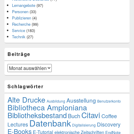
Lernangebote
(97)
Personen
(33)
Publizieren
(4)
Recherche
(99)
Service
(183)
Technik
(27)
Beiträge
Beiträge
Schlagwörter
Alte Drucke
Ausstellung
Ausbildung
Benutzerkonto
Bibliotheca Amploniana
Citavi
Bibliotheksbestand
Buch
Coffee
Datenbank
Lectures
Discovery
Digitalisierung
E-Books
E-Tutorial
elektronische Zeitschriften
EndNote