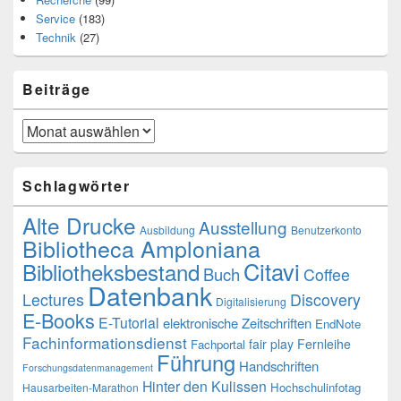
Service
(183)
Technik
(27)
Beiträge
Beiträge
Schlagwörter
Alte Drucke
Ausstellung
Ausbildung
Benutzerkonto
Bibliotheca Amploniana
Citavi
Bibliotheksbestand
Buch
Coffee
Datenbank
Lectures
Discovery
Digitalisierung
E-Books
E-Tutorial
elektronische Zeitschriften
EndNote
Fachinformationsdienst
fair play
Fernleihe
Fachportal
Führung
Handschriften
Forschungsdatenmanagement
Hinter den Kulissen
Hochschulinfotag
Hausarbeiten-Marathon