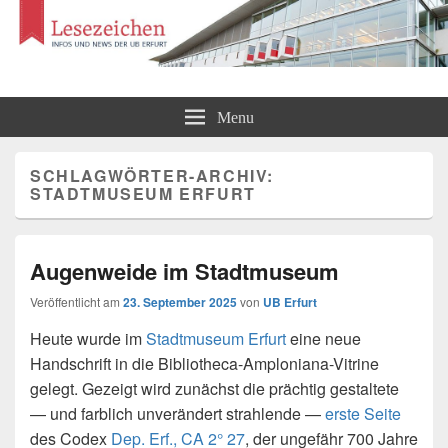
Lesezeichen
Infos und News der UB Erfurt
Menu
SCHLAGWÖRTER-ARCHIV:
STADTMUSEUM ERFURT
Augenweide im Stadtmuseum
Veröffentlicht am
23. September 2025
von
UB Erfurt
Heute wurde im
Stadtmuseum Erfurt
eine neue
Handschrift in die Bibliotheca-Amploniana-Vitrine
gelegt. Gezeigt wird zunächst die prächtig gestaltete
— und farblich unverändert strahlende —
erste Seite
des Codex
Dep. Erf., CA 2° 27
, der ungefähr 700 Jahre