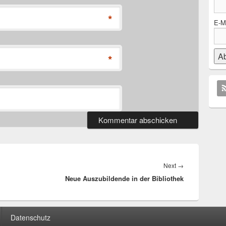
*
E-Ma
*
Next
Next
→
Neue Auszubildende in der Bibliothek
post:
Datenschutz