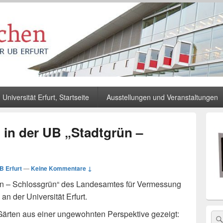
Universität Erfurt, Startseite
Ausstellungen und Veranstaltungen
Primä
Seiten
in der UB „Stadtgrün –
Widge
Berei
B Erfurt
—
Keine Kommentare ↓
ün – Schlossgrün“ des Landesamtes für Vermessung
n der Universität Erfurt.
ärten aus einer ungewohnten Perspektive gezeigt:
Sea