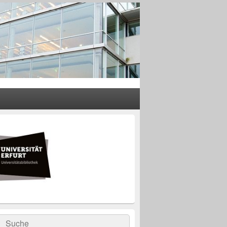
rer
leisten
t-
ch
rch
Suche