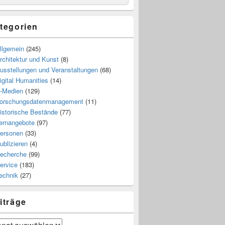
tegorien
llgemein
(245)
rchitektur und Kunst
(8)
usstellungen und Veranstaltungen
(68)
igital Humanities
(14)
-Medien
(129)
orschungsdatenmanagement
(11)
istorische Bestände
(77)
ernangebote
(97)
ersonen
(33)
ublizieren
(4)
echerche
(99)
ervice
(183)
echnik
(27)
iträge
räge