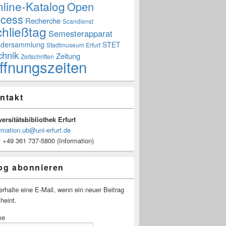
line-Katalog
Open
cess
Recherche
Scandienst
hließtag
Semesterapparat
dersammlung
STET
Stadtmuseum Erfurt
chnik
Zeitung
Zeitschriften
ffnungszeiten
ntakt
ersitätsbibliothek Erfurt
rmation.ub@uni-erfurt.de
: +49 361 737-5800 (Information)
og abonnieren
erhalte eine E-Mail, wenn ein neuer Beitrag
heint.
me