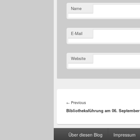
Name
E-Mail
Website
Beitragsnavigation
Previous
←
Previous
Bibliotheksführung am 06. September
post:
Seitenfuß-
Über diesen Blog
Impressum
Menü