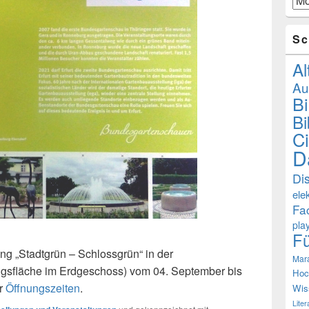
Sc
Al
Au
B
Bi
Ci
D
Di
ele
Fa
pla
F
ng „Stadtgrün – Schlossgrün“ in der
Mar
ungsfläche im Erdgeschoss) vom 04. September bis
Hoc
er
Öffnungszeiten
.
Wis
Lite