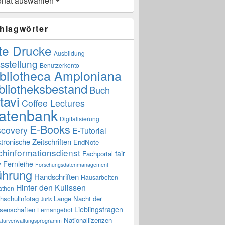
hlagwörter
te Drucke
Ausbildung
sstellung
Benutzerkonto
ibliotheca Amploniana
bliotheksbestand
Buch
tavi
Coffee Lectures
atenbank
Digitalisierung
E-Books
scovery
E-Tutorial
ktronische Zeitschriften
EndNote
chinformationsdienst
fair
Fachportal
y
Fernleihe
Forschungsdatenmanagement
ührung
Handschriften
Hausarbeiten-
Hinter den Kulissen
athon
hschulinfotag
Lange Nacht der
Juris
Lieblingsfragen
senschaften
Lernangebot
Nationallizenzen
raturverwaltungsprogramm