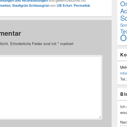
ellungen und Veranstaltungen
und gekennzeichnet mit
On
mation
,
Stadtgrün Schlossgrün
von
UB Erfurt
.
Permalink
Ac
Sc
Son
Te
mentar
Ö
licht.
Erforderliche Felder sind mit
*
markiert
Ko
Univ
info
Tel.
Bl
Ich 
ersc
Na