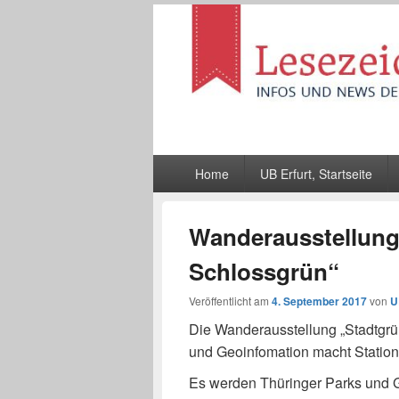
Lesezeichen
Infos und News der UB Erfurt
Hauptmenü
Home
UB Erfurt, Startseite
Wanderausstellung 
Schlossgrün“
Veröffentlicht am
4. September 2017
von
U
Die Wanderausstellung „Stadtgr
und Geoinfomation macht Station a
Es werden Thüringer Parks und G