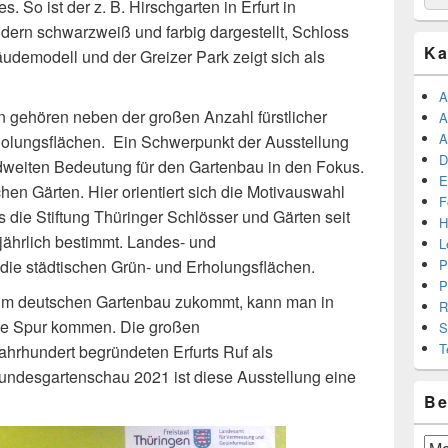
 So ist der z. B. Hirschgarten in Erfurt in
for:
ldern schwarzweiß und farbig dargestellt, Schloss
Ka
udemodell und der Greizer Park zeigt sich als
A
n gehören neben der großen Anzahl fürstlicher
A
A
olungsflächen. Ein Schwerpunkt der Ausstellung
D
andweiten Bedeutung für den Gartenbau in den Fokus.
E
chen Gärten. Hier orientiert sich die Motivauswahl
F
 die Stiftung Thüringer Schlösser und Gärten seit
H
jährlich bestimmt. Landes- und
L
ie städtischen Grün- und Erholungsflächen.
P
P
t im deutschen Gartenbau zukommt, kann man in
R
 die Spur kommen. Die großen
S
T
ahrhundert begründeten Erfurts Ruf als
ndesgartenschau 2021 ist diese Ausstellung eine
Be
Beit