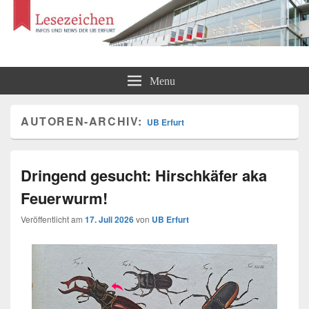
Lesezeichen
Infos und News der UB Erfurt
Menu
AUTOREN-ARCHIV:
UB Erfurt
Dringend gesucht: Hirschkäfer aka
Feuerwurm!
Veröffentlicht am
17. Juli 2026
von
UB Erfurt