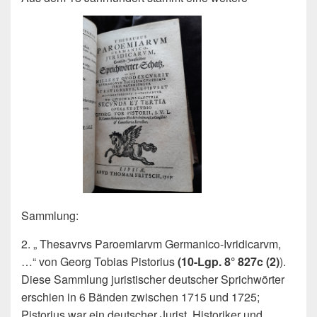
Sammlung:
2. „
Thesavrvs Paroemiarvm Germanico-Ivridicarvm,
…“ von Georg Tobias Pistorius
(10-Lgp. 8° 827c (2)
).
Diese Sammlung juristischer deutscher Sprichwörter
erschien in 6 Bänden zwischen 1715 und 1725;
Pistorius war ein deutscher Jurist, Historiker und