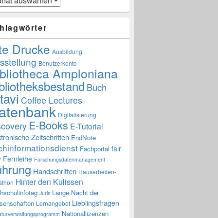
hlagwörter
te Drucke
Ausbildung
sstellung
Benutzerkonto
ibliotheca Amploniana
bliotheksbestand
Buch
tavi
Coffee Lectures
atenbank
Digitalisierung
E-Books
scovery
E-Tutorial
ktronische Zeitschriften
EndNote
chinformationsdienst
fair
Fachportal
y
Fernleihe
Forschungsdatenmanagement
ührung
Handschriften
Hausarbeiten-
Hinter den Kulissen
athon
hschulinfotag
Lange Nacht der
Juris
Lieblingsfragen
senschaften
Lernangebot
Nationallizenzen
raturverwaltungsprogramm