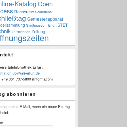
line-Katalog
Open
cess
Recherche
Scandienst
hließtag
Semesterapparat
dersammlung
STET
Stadtmuseum Erfurt
chnik
Zeitung
Zeitschriften
ffnungszeiten
ntakt
ersitätsbibliothek Erfurt
rmation.ub@uni-erfurt.de
: +49 361 737-5800 (Information)
og abonnieren
erhalte eine E-Mail, wenn ein neuer Beitrag
heint.
me