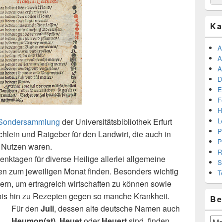
for:
Ka
A
A
A
D
E
F
H
Sondersammlung
der Universitätsbibliothek Erfurt
L
P
chlein und Ratgeber für den Landwirt, die auch in
P
 Nutzen waren.
R
ktagen für diverse Heilige allerlei allgemeine
S
en zum jeweiligen Monat finden. Besonders wichtig
T
ern, um ertragreich wirtschaften zu können sowie
bis hin zu Rezepten gegen so manche Krankheit.
Be
Für den
Juli
, dessen alte deutsche Namen auch
Heumon(at)
,
Heuet
oder
Heuert
sind, finden
Beit