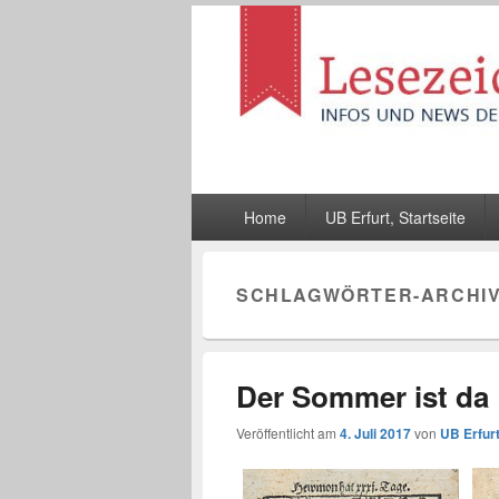
Lesezeichen
Infos und News der UB Erfurt
Hauptmenü
Home
UB Erfurt, Startseite
SCHLAGWÖRTER-ARCHI
Der Sommer ist da
Veröffentlicht am
4. Juli 2017
von
UB Erfur