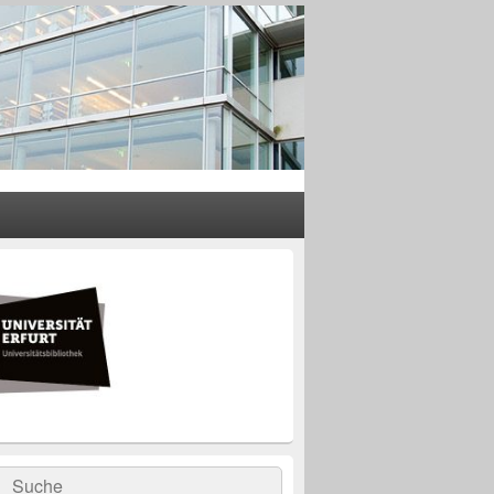
rer
leisten
t-
ch
rch
Suche