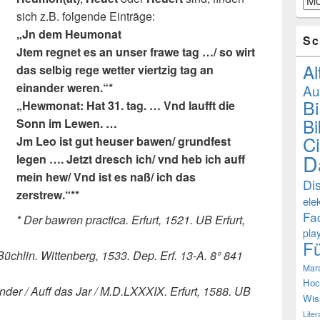
sich z.B. folgende Einträge:
„Jn dem Heumonat
Sc
Jtem regnet es an unser frawe tag …/ so wirt
Al
das selbig rege wetter viertzig tag an
einander weren.“*
Au
B
„Hewmonat: Hat 31. tag. … Vnd laufft die
Bi
Sonn im Lewen. …
Ci
Jm Leo ist gut heuser bawen/ grundfest
D
legen …. Jetzt dresch ich/ vnd heb ich auff
mein hew/ Vnd ist es naß/ ich das
Di
zerstrew.“**
ele
Fa
* Der bawren practica. Erfurt, 1521. UB Erfurt,
pla
F
üchlin. Wittenberg, 1533. Dep. Erf. 13-A. 8° 841
Mar
Hoc
er / Auff das Jar / M.D.LXXXIX. Erfurt, 1588. UB
Wis
Lite