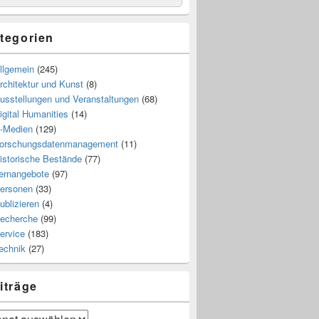
tegorien
llgemein
(245)
rchitektur und Kunst
(8)
usstellungen und Veranstaltungen
(68)
igital Humanities
(14)
-Medien
(129)
orschungsdatenmanagement
(11)
istorische Bestände
(77)
ernangebote
(97)
ersonen
(33)
ublizieren
(4)
echerche
(99)
ervice
(183)
echnik
(27)
iträge
räge