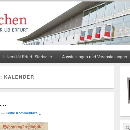
Universität Erfurt, Startseite
Ausstellungen und Veranstaltungen
Primä
Seiten
V:
KALENDER
Widge
Berei
 …
t
—
Keine Kommentare ↓
Sea