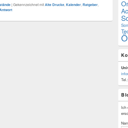
On
stände
|
Gekennzeichnet mit
Alte Drucke
,
Kalender
,
Ratgeber
,
Ac
 Antwort
Sc
Son
Te
Ö
Ko
Univ
info
Tel.
Bl
Ich 
ersc
Na