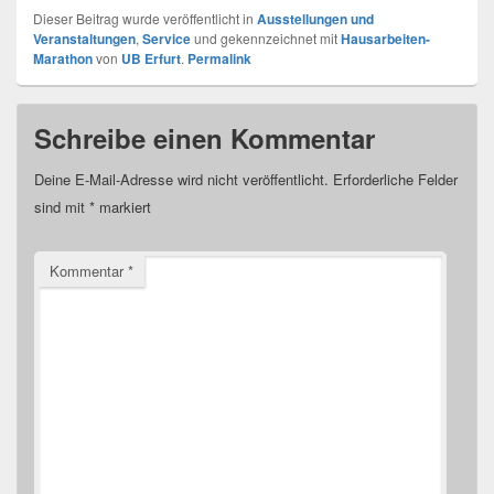
Dieser Beitrag wurde veröffentlicht in
Ausstellungen und
Veranstaltungen
,
Service
und gekennzeichnet mit
Hausarbeiten-
Marathon
von
UB Erfurt
.
Permalink
Schreibe einen Kommentar
Deine E-Mail-Adresse wird nicht veröffentlicht.
Erforderliche Felder
sind mit
*
markiert
Kommentar
*