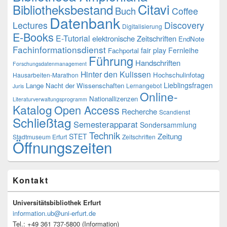
Citavi
Bibliotheksbestand
Buch
Coffee
Datenbank
Lectures
Discovery
Digitalisierung
E-Books
E-Tutorial
elektronische Zeitschriften
EndNote
Fachinformationsdienst
fair play
Fernleihe
Fachportal
Führung
Handschriften
Forschungsdatenmanagement
Hinter den Kulissen
Hochschulinfotag
Hausarbeiten-Marathon
Lieblingsfragen
Lange Nacht der Wissenschaften
Lernangebot
Juris
Online-
Nationallizenzen
Literaturverwaltungsprogramm
Katalog
Open Access
Recherche
Scandienst
Schließtag
Semesterapparat
Sondersammlung
Technik
Zeitung
STET
Stadtmuseum Erfurt
Zeitschriften
Öffnungszeiten
Kontakt
Universitätsbibliothek Erfurt
information.ub@uni-erfurt.de
Tel.: +49 361 737-5800 (Information)