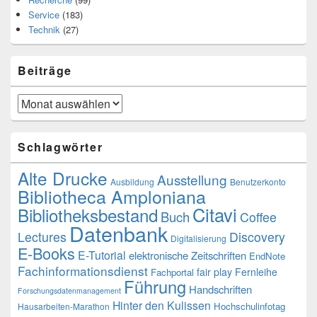
Service
(183)
Technik
(27)
Beiträge
Beiträge
Schlagwörter
Alte Drucke
Ausstellung
Ausbildung
Benutzerkonto
Bibliotheca Amploniana
Citavi
Bibliotheksbestand
Buch
Coffee
Datenbank
Lectures
Discovery
Digitalisierung
E-Books
E-Tutorial
elektronische Zeitschriften
EndNote
Fachinformationsdienst
fair play
Fernleihe
Fachportal
Führung
Handschriften
Forschungsdatenmanagement
Hinter den Kulissen
Hochschulinfotag
Hausarbeiten-Marathon