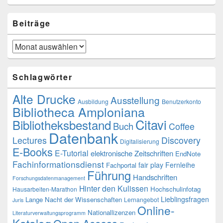
Beiträge
Beiträge
Schlagwörter
Alte Drucke
Ausstellung
Ausbildung
Benutzerkonto
Bibliotheca Amploniana
Citavi
Bibliotheksbestand
Buch
Coffee
Datenbank
Lectures
Discovery
Digitalisierung
E-Books
E-Tutorial
elektronische Zeitschriften
EndNote
Fachinformationsdienst
fair play
Fernleihe
Fachportal
Führung
Handschriften
Forschungsdatenmanagement
Hinter den Kulissen
Hochschulinfotag
Hausarbeiten-Marathon
Lieblingsfragen
Lange Nacht der Wissenschaften
Lernangebot
Juris
Online-
Nationallizenzen
Literaturverwaltungsprogramm
Katalog