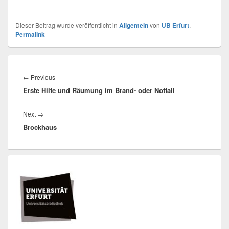
Dieser Beitrag wurde veröffentlicht in
Allgemein
von
UB Erfurt
.
Permalink
Beitragsnavigation
Previous
←
Previous
Erste Hilfe und Räumung im Brand- oder Notfall
post:
Next
Next
→
Brockhaus
post:
Primärer
Seitenleisten
Widget-
Bereich