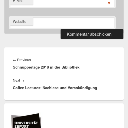
E-Mail
*
Website
Beitragsnavigation
Previous
←
Previous
Schnuppertage 2018 in der Bibliothek
post:
Next
Next
→
Coffee Lectures: Nachlese und Vorankündigung
post:
Primärer
Seitenleisten
Widget-
Bereich