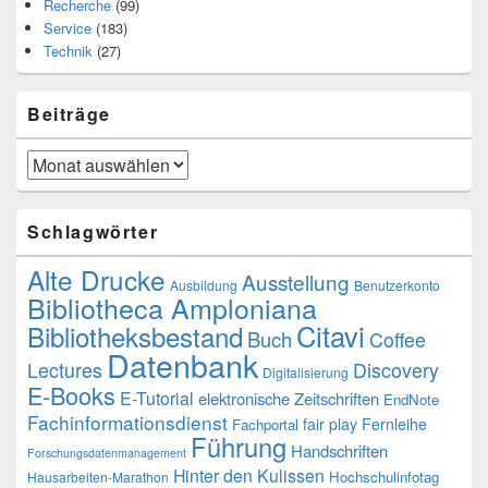
Recherche
(99)
Service
(183)
Technik
(27)
Beiträge
Beiträge
Schlagwörter
Alte Drucke
Ausstellung
Ausbildung
Benutzerkonto
Bibliotheca Amploniana
Citavi
Bibliotheksbestand
Buch
Coffee
Datenbank
Lectures
Discovery
Digitalisierung
E-Books
E-Tutorial
elektronische Zeitschriften
EndNote
Fachinformationsdienst
fair play
Fernleihe
Fachportal
Führung
Handschriften
Forschungsdatenmanagement
Hinter den Kulissen
Hochschulinfotag
Hausarbeiten-Marathon