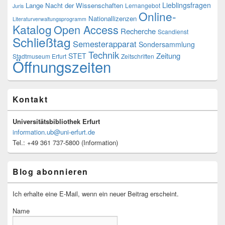
Lieblingsfragen
Lange Nacht der Wissenschaften
Lernangebot
Juris
Online-
Nationallizenzen
Literaturverwaltungsprogramm
Katalog
Open Access
Recherche
Scandienst
Schließtag
Semesterapparat
Sondersammlung
Technik
Zeitung
STET
Stadtmuseum Erfurt
Zeitschriften
Öffnungszeiten
Kontakt
Universitätsbibliothek Erfurt
information.ub@uni-erfurt.de
Tel.: +49 361 737-5800 (Information)
Blog abonnieren
Ich erhalte eine E-Mail, wenn ein neuer Beitrag erscheint.
Name