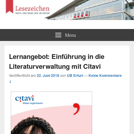
Lesezeichen
Infos und News der UB Erfurt
Menu
Lernangebot: Einführung in die
Literaturverwaltung mit Citavi
Veröffentlicht am
22. Juni 2018
von
UB Erfurt
—
Keine Kommentare
↓