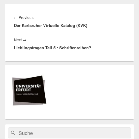
Beitragsnavigation
Previous
←
Previous
Der Karlsruher Virtuelle Katalog (KVK)
post:
Next
Next
→
Lieblingsfragen Teil 5 : Schriftenreihen?
post:
Primärer
Seitenleisten
Widget-
Bereich
Search
Suche
for: