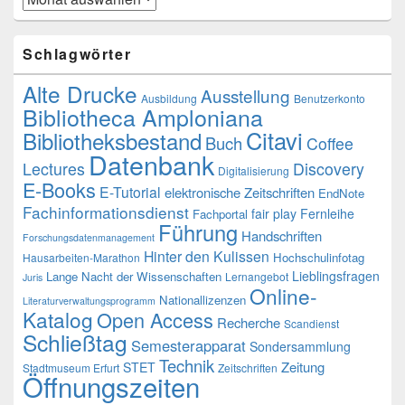
Schlagwörter
Alte Drucke
Ausstellung
Ausbildung
Benutzerkonto
Bibliotheca Amploniana
Citavi
Bibliotheksbestand
Buch
Coffee
Datenbank
Lectures
Discovery
Digitalisierung
E-Books
E-Tutorial
elektronische Zeitschriften
EndNote
Fachinformationsdienst
fair play
Fernleihe
Fachportal
Führung
Handschriften
Forschungsdatenmanagement
Hinter den Kulissen
Hochschulinfotag
Hausarbeiten-Marathon
Lieblingsfragen
Lange Nacht der Wissenschaften
Lernangebot
Juris
Online-
Nationallizenzen
Literaturverwaltungsprogramm
Katalog
Open Access
Recherche
Scandienst
Schließtag
Semesterapparat
Sondersammlung
Technik
Zeitung
STET
Stadtmuseum Erfurt
Zeitschriften
Öffnungszeiten