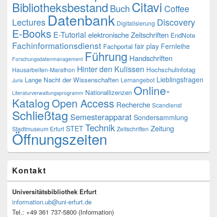
Citavi
Bibliotheksbestand
Buch
Coffee
Datenbank
Lectures
Discovery
Digitalisierung
E-Books
E-Tutorial
elektronische Zeitschriften
EndNote
Fachinformationsdienst
fair play
Fernleihe
Fachportal
Führung
Handschriften
Forschungsdatenmanagement
Hinter den Kulissen
Hochschulinfotag
Hausarbeiten-Marathon
Lieblingsfragen
Lange Nacht der Wissenschaften
Lernangebot
Juris
Online-
Nationallizenzen
Literaturverwaltungsprogramm
Katalog
Open Access
Recherche
Scandienst
Schließtag
Semesterapparat
Sondersammlung
Technik
Zeitung
STET
Stadtmuseum Erfurt
Zeitschriften
Öffnungszeiten
Kontakt
Universitätsbibliothek Erfurt
information.ub@uni-erfurt.de
Tel.: +49 361 737-5800 (Information)