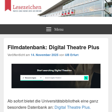
Lesezeichen
Infos und News der UB Erfurt
Menu
Filmdatenbank: Digital Theatre Plus
Veröffentlicht am
14. November 2025
von
UB Erfurt
Ab sofort bietet die Universitätsbibliothek eine ganz
besondere Datenbank an:
Digital Theatre
Plus.