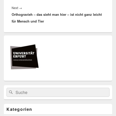
Next
Next
→
Orthogravieh – das sieht man hier – ist nicht ganz leicht
post:
für Mensch und Tier
Primärer
Seitenleisten
Widget-
Bereich
Search
Suche
for:
Kategorien