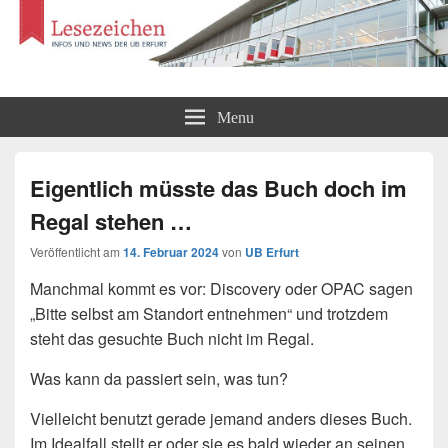
Lesezeichen
Infos und News der UB Erfurt
Menu
Eigentlich müsste das Buch doch im
Regal stehen …
Veröffentlicht am
14. Februar 2024
von
UB Erfurt
Manchmal kommt es vor: Discovery oder OPAC sagen
„Bitte selbst am Standort entnehmen“ und trotzdem
steht das gesuchte Buch nicht im Regal.
Was kann da passiert sein, was tun?
Vielleicht benutzt gerade jemand anders dieses Buch.
Im Idealfall stellt er oder sie es bald wieder an seinen