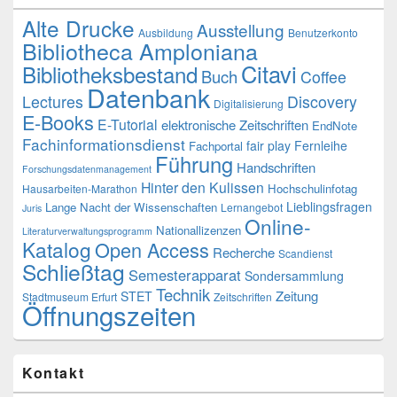
Alte Drucke
Ausstellung
Ausbildung
Benutzerkonto
Bibliotheca Amploniana
Citavi
Bibliotheksbestand
Buch
Coffee
Datenbank
Lectures
Discovery
Digitalisierung
E-Books
E-Tutorial
elektronische Zeitschriften
EndNote
Fachinformationsdienst
fair play
Fernleihe
Fachportal
Führung
Handschriften
Forschungsdatenmanagement
Hinter den Kulissen
Hochschulinfotag
Hausarbeiten-Marathon
Lieblingsfragen
Lange Nacht der Wissenschaften
Lernangebot
Juris
Online-
Nationallizenzen
Literaturverwaltungsprogramm
Katalog
Open Access
Recherche
Scandienst
Schließtag
Semesterapparat
Sondersammlung
Technik
Zeitung
STET
Stadtmuseum Erfurt
Zeitschriften
Öffnungszeiten
Kontakt