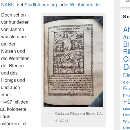
NABU
, bei
Stadtbienen.org
oder
Wildbienen.de
.
Doch schon
Sc
vor hunderten
Al
von Jahren
Au
wusste man
B
um den
Bi
Nutzen und
Ci
die Wohltaten
D
der Bienen
und des
Di
Honigs und
ele
n und auch
Fa
 einer
pla
F
r 1497 mit dem
.a. kolorierte
Mar
Geräte zur Pflege von Bienen, LA.
Hoc
i aus
4° 322 (1)
Wis
nstöcken“ mit
Lite