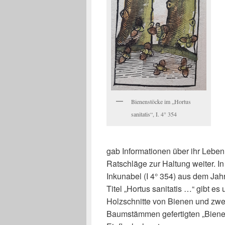
Bienenstöcke im „Hortus
sanitatis“, I. 4° 354
gab Informationen über ihr Lebe
Ratschläge zur Haltung weiter. In
Inkunabel (I 4° 354) aus dem Jah
Titel „Hortus sanitatis …“ gibt es u
Holzschnitte von Bienen und zwe
Baumstämmen gefertigten „Biene