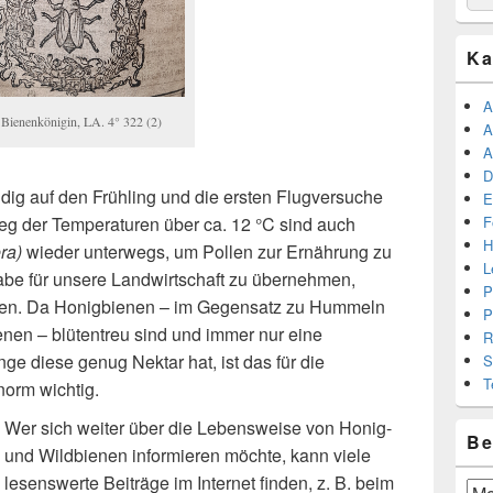
for:
Ka
A
Bienenkönigin, LA. 4° 322 (2)
A
A
D
dig auf den Frühling und die ersten Flugversuche
E
F
eg der Temperaturen über ca. 12 °C sind auch
H
era)
wieder unterwegs, um Pollen zur Ernährung zu
L
be für unsere Landwirtschaft zu übernehmen,
P
ten. Da Honigbienen – im Gegensatz zu Hummeln
P
nen – blütentreu sind und immer nur eine
R
nge diese genug Nektar hat, ist das für die
S
T
norm wichtig.
Wer sich weiter über die Lebensweise von Honig-
Be
und Wildbienen informieren möchte, kann viele
lesenswerte Beiträge im Internet finden, z. B. beim
Beit