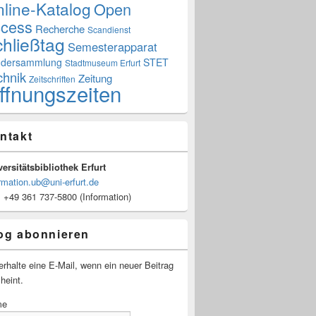
line-Katalog
Open
cess
Recherche
Scandienst
hließtag
Semesterapparat
dersammlung
STET
Stadtmuseum Erfurt
chnik
Zeitung
Zeitschriften
ffnungszeiten
ntakt
ersitätsbibliothek Erfurt
rmation.ub@uni-erfurt.de
: +49 361 737-5800 (Information)
og abonnieren
erhalte eine E-Mail, wenn ein neuer Beitrag
heint.
me