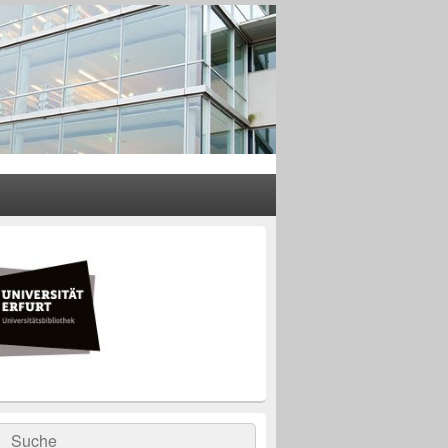
rer
leisten
t-
ch
rch
Suche