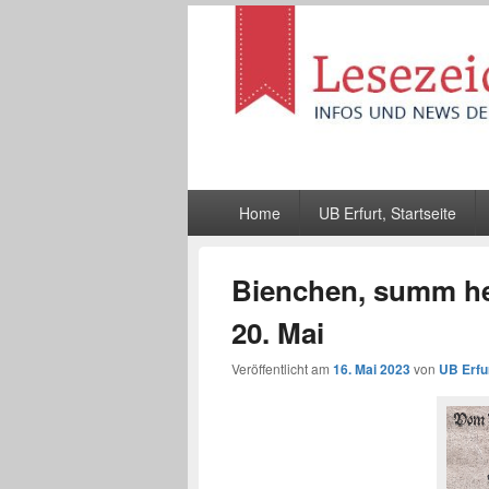
Lesezeichen
Infos und News der UB Erfurt
Hauptmenü
Home
UB Erfurt, Startseite
Bienchen, summ h
20. Mai
Veröffentlicht am
16. Mai 2023
von
UB Erfu