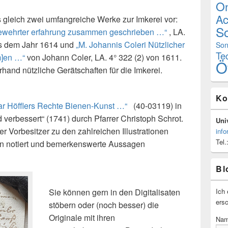
On
Ac
gleich zwei umfangreiche Werke zur Imkerei vor:
Sc
bewehrter erfahrung zusammen geschrieben …“
, LA.
aus dem Jahr 1614 und
„M. Johannis Coleri Nützlicher
Son
Te
m]en …“
von Johann Coler, LA. 4° 322 (2) von 1611.
Ö
hand nützliche Gerätschaften für die Imkerei.
Ko
ar Höfflers Rechte Bienen-Kunst …“
(40-03119) in
verbessert“ (1741) durch Pfarrer Christoph Schrot.
Univ
r Vorbesitzer zu den zahlreichen Illustrationen
info
Tel.
n notiert und bemerkenswerte Aussagen
Bl
Ich 
Sie können gern in den Digitalisaten
ersc
stöbern oder (noch besser) die
Originale mit ihren
Na