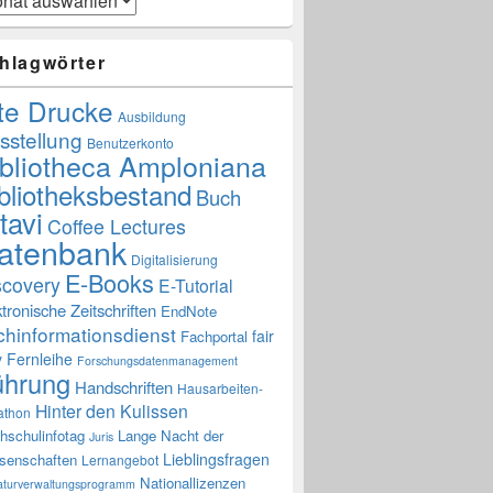
hlagwörter
te Drucke
Ausbildung
sstellung
Benutzerkonto
ibliotheca Amploniana
bliotheksbestand
Buch
tavi
Coffee Lectures
atenbank
Digitalisierung
E-Books
scovery
E-Tutorial
ktronische Zeitschriften
EndNote
chinformationsdienst
fair
Fachportal
y
Fernleihe
Forschungsdatenmanagement
ührung
Handschriften
Hausarbeiten-
Hinter den Kulissen
athon
hschulinfotag
Lange Nacht der
Juris
Lieblingsfragen
senschaften
Lernangebot
Nationallizenzen
raturverwaltungsprogramm