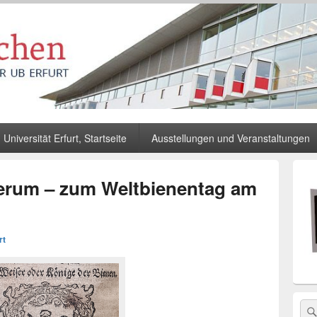
Universität Erfurt, Startseite
Ausstellungen und Veranstaltungen
Primä
Seiten
erum – zum Weltbienentag am
Widge
Berei
rt
Sea