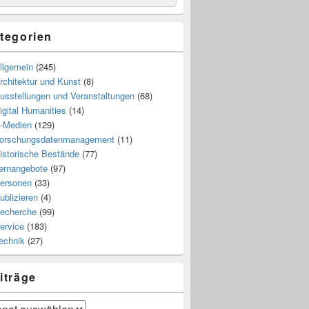
tegorien
llgemein
(245)
rchitektur und Kunst
(8)
usstellungen und Veranstaltungen
(68)
igital Humanities
(14)
-Medien
(129)
orschungsdatenmanagement
(11)
istorische Bestände
(77)
ernangebote
(97)
ersonen
(33)
ublizieren
(4)
echerche
(99)
ervice
(183)
echnik
(27)
iträge
räge