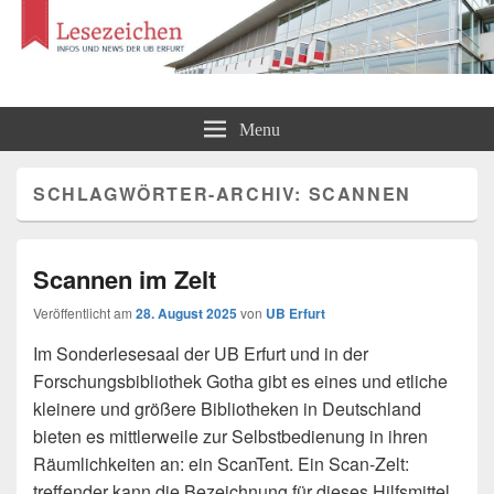
Lesezeichen
Infos und News der UB Erfurt
Menu
SCHLAGWÖRTER-ARCHIV:
SCANNEN
Scannen im Zelt
Veröffentlicht am
28. August 2025
von
UB Erfurt
Im Sonderlesesaal der UB Erfurt und in der
Forschungsbibliothek Gotha gibt es eines und etliche
kleinere und größere Bibliotheken in Deutschland
bieten es mittlerweile zur Selbstbedienung in ihren
Räumlichkeiten an: ein ScanTent. Ein Scan-Zelt:
treffender kann die Bezeichnung für dieses Hilfsmittel