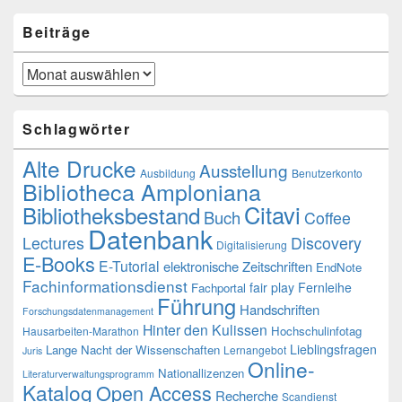
Beiträge
Beiträge
Schlagwörter
Alte Drucke
Ausstellung
Ausbildung
Benutzerkonto
Bibliotheca Amploniana
Citavi
Bibliotheksbestand
Buch
Coffee
Datenbank
Lectures
Discovery
Digitalisierung
E-Books
E-Tutorial
elektronische Zeitschriften
EndNote
Fachinformationsdienst
fair play
Fernleihe
Fachportal
Führung
Handschriften
Forschungsdatenmanagement
Hinter den Kulissen
Hochschulinfotag
Hausarbeiten-Marathon
Lieblingsfragen
Lange Nacht der Wissenschaften
Lernangebot
Juris
Online-
Nationallizenzen
Literaturverwaltungsprogramm
Katalog
Open Access
Recherche
Scandienst