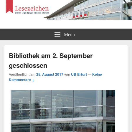
Lesezeichen
Infos und News der UB Erfurt
Menu
Bibliothek am 2. September
geschlossen
Veröffentlicht am
25. August 2017
von
UB Erfurt
—
Keine
Kommentare ↓