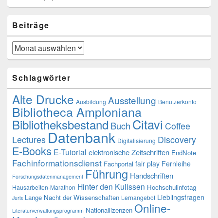
Beiträge
Beiträge
Schlagwörter
Alte Drucke
Ausstellung
Ausbildung
Benutzerkonto
Bibliotheca Amploniana
Citavi
Bibliotheksbestand
Buch
Coffee
Datenbank
Lectures
Discovery
Digitalisierung
E-Books
E-Tutorial
elektronische Zeitschriften
EndNote
Fachinformationsdienst
fair play
Fernleihe
Fachportal
Führung
Handschriften
Forschungsdatenmanagement
Hinter den Kulissen
Hochschulinfotag
Hausarbeiten-Marathon
Lieblingsfragen
Lange Nacht der Wissenschaften
Lernangebot
Juris
Online-
Nationallizenzen
Literaturverwaltungsprogramm