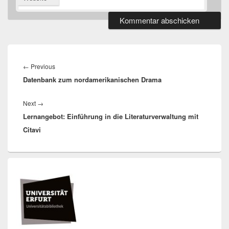
Beitragsnavigation
Previous
←
Previous
Datenbank zum nordamerikanischen Drama
post:
Next
Next
→
Lernangebot: Einführung in die Literaturverwaltung mit
post:
Citavi
Primärer
Seitenleisten
Widget-
Bereich