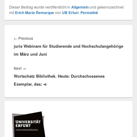
Dieser Beitrag wurde veröffentlicht in
Allgemein
und gekennzeichnet
mit
Erich Maria Remarque
von
UB Erfurt
.
Permalink
Beitragsnavigation
Previous
←
Previous
juris Webinare für Studierende und Hochschulangehörige
post:
im März und Juni
Next
Next
→
Wortschatz Bibliothek. Heute: Durchschossenes
post:
Exemplar, das; -e
Primärer
Seitenleisten
Widget-
Bereich