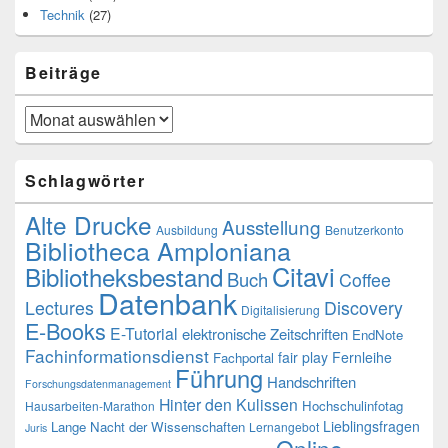
Technik
(27)
Beiträge
Beiträge
Schlagwörter
Alte Drucke
Ausstellung
Ausbildung
Benutzerkonto
Bibliotheca Amploniana
Citavi
Bibliotheksbestand
Buch
Coffee
Datenbank
Lectures
Discovery
Digitalisierung
E-Books
E-Tutorial
elektronische Zeitschriften
EndNote
Fachinformationsdienst
fair play
Fernleihe
Fachportal
Führung
Handschriften
Forschungsdatenmanagement
Hinter den Kulissen
Hochschulinfotag
Hausarbeiten-Marathon
Lieblingsfragen
Lange Nacht der Wissenschaften
Lernangebot
Juris