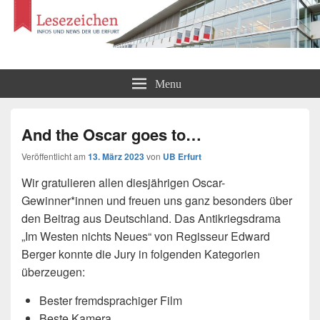
Lesezeichen
Infos und News der UB Erfurt
Menu
And the Oscar goes to…
Veröffentlicht am
13. März 2023
von
UB Erfurt
Wir gratulieren allen diesjährigen Oscar-
Gewinner*innen und freuen uns ganz besonders über
den Beitrag aus Deutschland. Das Antikriegsdrama
„Im Westen nichts Neues“ von Regisseur Edward
Berger konnte die Jury in folgenden Kategorien
überzeugen:
Bester fremdsprachiger Film
Beste Kamera