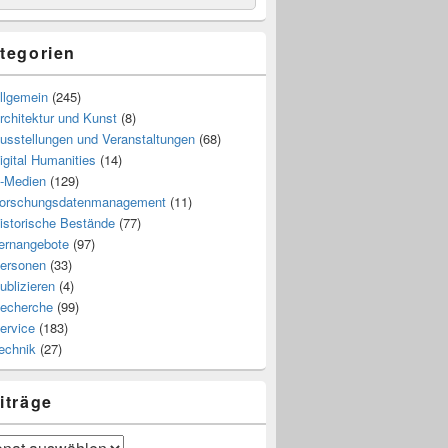
tegorien
llgemein
(245)
rchitektur und Kunst
(8)
usstellungen und Veranstaltungen
(68)
igital Humanities
(14)
-Medien
(129)
orschungsdatenmanagement
(11)
istorische Bestände
(77)
ernangebote
(97)
ersonen
(33)
ublizieren
(4)
echerche
(99)
ervice
(183)
echnik
(27)
iträge
räge