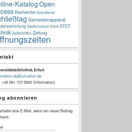
line-Katalog
Open
cess
Recherche
Scandienst
hließtag
Semesterapparat
dersammlung
STET
Stadtmuseum Erfurt
chnik
Zeitung
Zeitschriften
ffnungszeiten
ntakt
ersitätsbibliothek Erfurt
rmation.ub@uni-erfurt.de
: +49 361 737-5800 (Information)
og abonnieren
erhalte eine E-Mail, wenn ein neuer Beitrag
heint.
me