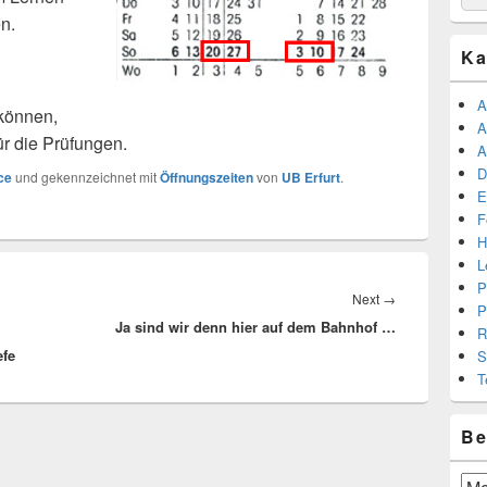
for:
n.
Ka
A
 können,
A
ür die Prüfungen.
A
D
ce
und gekennzeichnet mit
Öffnungszeiten
von
UB Erfurt
.
E
F
H
L
P
Next
Next
→
P
Ja sind wir denn hier auf dem Bahnhof …
post:
R
efe
S
T
Be
Beit