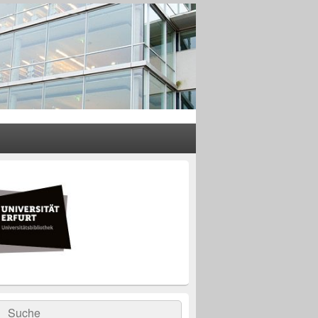
rer
leisten
t-
ch
rch
Suche