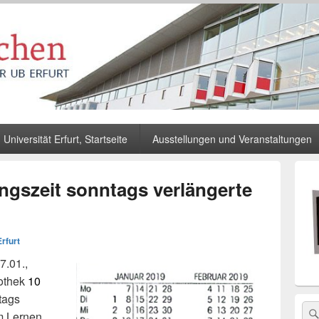
Universität Erfurt, Startseite
Ausstellungen und Veranstaltungen
Primä
Seiten
gszeit sonntags verlängerte
Widge
Berei
rfurt
7.01.,
iothek
10
tags
Sea
m Lernen