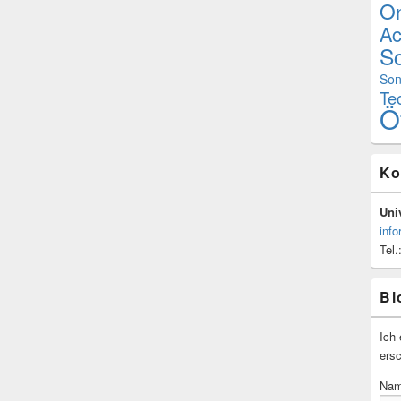
On
Ac
Sc
Son
Te
Ö
Ko
Univ
info
Tel.
Bl
Ich 
ersc
Na