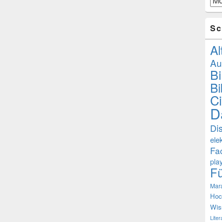
Sc
Al
Au
B
Bi
Ci
D
Di
ele
Fa
pla
F
Mar
Hoc
Wis
Lite