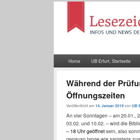
Lesezeichen
Infos und News der UB Erfurt
Hauptmenü
Home
UB Erfurt, Startseite
Während der Prüfun
Öffnungszeiten
Veröffentlicht am
14. Januar 2019
von
UB E
An vier Sonntagen – am 20.01., 2
03.02. und 10.02. – wird die Bibl
– 18 Uhr
geöffnet
sein, also sonn
genauso lange wie samstags zu