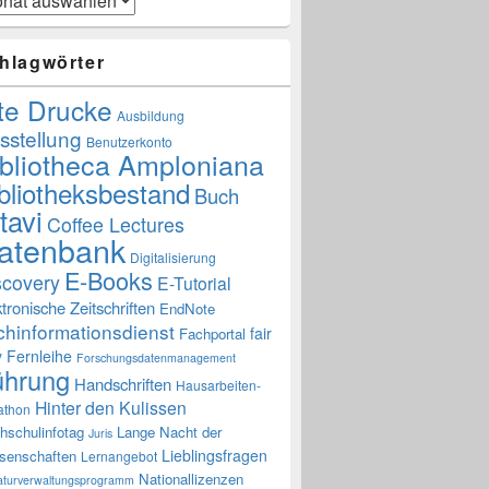
hlagwörter
te Drucke
Ausbildung
sstellung
Benutzerkonto
ibliotheca Amploniana
bliotheksbestand
Buch
tavi
Coffee Lectures
atenbank
Digitalisierung
E-Books
scovery
E-Tutorial
ktronische Zeitschriften
EndNote
chinformationsdienst
fair
Fachportal
y
Fernleihe
Forschungsdatenmanagement
ührung
Handschriften
Hausarbeiten-
Hinter den Kulissen
athon
hschulinfotag
Lange Nacht der
Juris
Lieblingsfragen
senschaften
Lernangebot
Nationallizenzen
raturverwaltungsprogramm