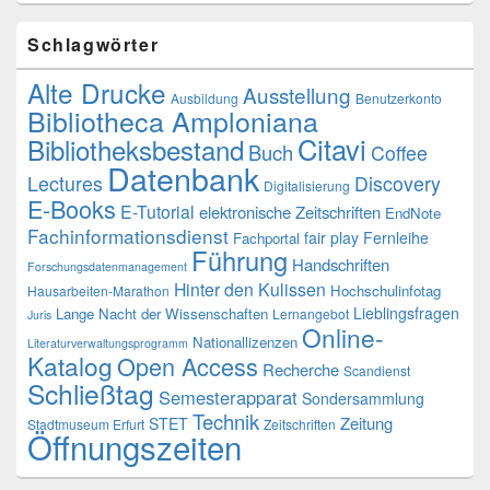
Schlagwörter
Alte Drucke
Ausstellung
Ausbildung
Benutzerkonto
Bibliotheca Amploniana
Citavi
Bibliotheksbestand
Buch
Coffee
Datenbank
Lectures
Discovery
Digitalisierung
E-Books
E-Tutorial
elektronische Zeitschriften
EndNote
Fachinformationsdienst
fair play
Fernleihe
Fachportal
Führung
Handschriften
Forschungsdatenmanagement
Hinter den Kulissen
Hochschulinfotag
Hausarbeiten-Marathon
Lieblingsfragen
Lange Nacht der Wissenschaften
Lernangebot
Juris
Online-
Nationallizenzen
Literaturverwaltungsprogramm
Katalog
Open Access
Recherche
Scandienst
Schließtag
Semesterapparat
Sondersammlung
Technik
Zeitung
STET
Stadtmuseum Erfurt
Zeitschriften
Öffnungszeiten