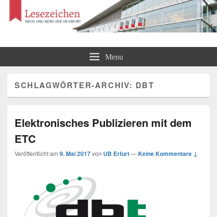
Lesezeichen
Infos und News der UB Erfurt
Menu
SCHLAGWÖRTER-ARCHIV:
DBT
Elektronisches Publizieren mit dem
ETC
Veröffentlicht am
9. Mai 2017
von
UB Erfurt
—
Keine Kommentare ↓