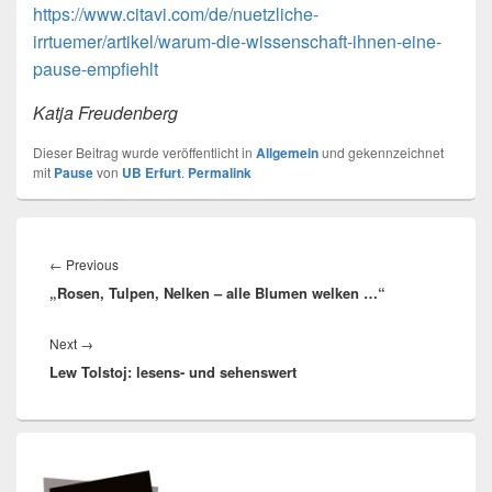
https://www.citavi.com/de/nuetzliche-
irrtuemer/artikel/warum-die-wissenschaft-ihnen-eine-
pause-empfiehlt
Katja Freudenberg
Dieser Beitrag wurde veröffentlicht in
Allgemein
und gekennzeichnet
mit
Pause
von
UB Erfurt
.
Permalink
Beitragsnavigation
Previous
←
Previous
„Rosen, Tulpen, Nelken – alle Blumen welken …“
post:
Next
Next
→
Lew Tolstoj: lesens- und sehenswert
post:
Primärer
Seitenleisten
Widget-