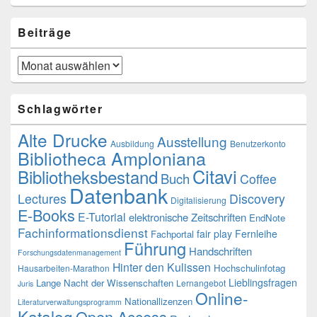
Beiträge
Beiträge
Schlagwörter
Alte Drucke
Ausstellung
Ausbildung
Benutzerkonto
Bibliotheca Amploniana
Citavi
Bibliotheksbestand
Buch
Coffee
Datenbank
Lectures
Discovery
Digitalisierung
E-Books
E-Tutorial
elektronische Zeitschriften
EndNote
Fachinformationsdienst
fair play
Fernleihe
Fachportal
Führung
Handschriften
Forschungsdatenmanagement
Hinter den Kulissen
Hochschulinfotag
Hausarbeiten-Marathon
Lieblingsfragen
Lange Nacht der Wissenschaften
Lernangebot
Juris
Online-
Nationallizenzen
Literaturverwaltungsprogramm
Katalog
Open Access