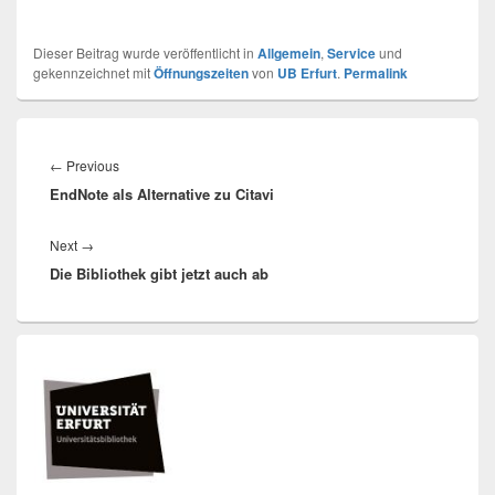
Dieser Beitrag wurde veröffentlicht in
Allgemein
,
Service
und
gekennzeichnet mit
Öffnungszeiten
von
UB Erfurt
.
Permalink
Beitragsnavigation
Previous
←
Previous
EndNote als Alternative zu Citavi
post:
Next
Next
→
Die Bibliothek gibt jetzt auch ab
post:
Primärer
Seitenleisten
Widget-
Bereich