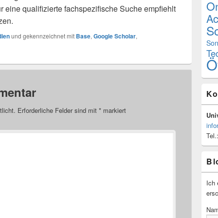
On
 eine qualifizierte fachspezifische Suche empfiehlt
Ac
zen.
Sc
dien
und gekennzeichnet mit
Base
,
Google Scholar
,
Son
Te
Ö
mentar
Ko
licht.
Erforderliche Felder sind mit
*
markiert
Univ
info
Tel.
Bl
Ich 
ersc
Na