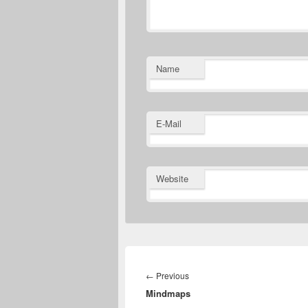
Name
E-Mail
Website
Beitragsnavigation
Previous
←
Previous
Mindmaps
post: