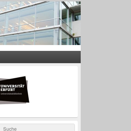
rer
leisten
t-
ch
rch
Suche