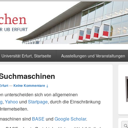
Universität Erfurt, Startseite
Ausstellungen und Veranstaltungen
Primä
Seiten
 Suchmaschinen
Widge
Berei
rfurt
—
Keine Kommentare ↓
n unterscheiden sich von allgemeinen
ng
,
Yahoo
und
Startpage
, durch die Einschränkung
Internetseiten.
hmaschinen sind
BASE
und
Google Scholar
.
Sea