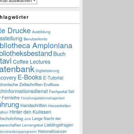
hlagwörter
te Drucke
Ausbildung
sstellung
Benutzerkonto
ibliotheca Amploniana
bliotheksbestand
Buch
tavi
Coffee Lectures
atenbank
Digitalisierung
E-Books
scovery
E-Tutorial
ktronische Zeitschriften
EndNote
chinformationsdienst
fair
Fachportal
y
Fernleihe
Forschungsdatenmanagement
ührung
Handschriften
Hausarbeiten-
Hinter den Kulissen
athon
hschulinfotag
Lange Nacht der
Juris
Lieblingsfragen
senschaften
Lernangebot
Nationallizenzen
raturverwaltungsprogramm