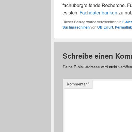
fachübergreifende Recherche. Für
es sich,
Fachdatenbanken
zu nut
Dieser Beitrag wurde veröffentlicht in
E-Me
Suchmaschinen
von
UB Erfurt
.
Permalink
Schreibe einen Kom
Deine E-Mail-Adresse wird nicht veröffent
Kommentar
*