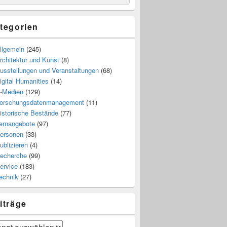
tegorien
llgemein
(245)
rchitektur und Kunst
(8)
usstellungen und Veranstaltungen
(68)
igital Humanities
(14)
-Medien
(129)
orschungsdatenmanagement
(11)
istorische Bestände
(77)
ernangebote
(97)
ersonen
(33)
ublizieren
(4)
echerche
(99)
ervice
(183)
echnik
(27)
iträge
räge