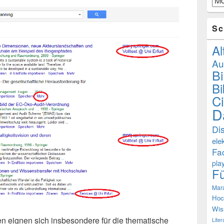
Sc
Al
Au
B
Bi
Ci
D
Di
ele
Fa
pla
F
Mar
Hoc
Wis
 eignen sich insbesondere für die thematische
Lite