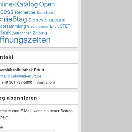
line-Katalog
Open
cess
Recherche
Scandienst
hließtag
Semesterapparat
dersammlung
STET
Stadtmuseum Erfurt
chnik
Zeitung
Zeitschriften
ffnungszeiten
ntakt
ersitätsbibliothek Erfurt
rmation.ub@uni-erfurt.de
: +49 361 737-5800 (Information)
og abonnieren
erhalte eine E-Mail, wenn ein neuer Beitrag
heint.
me