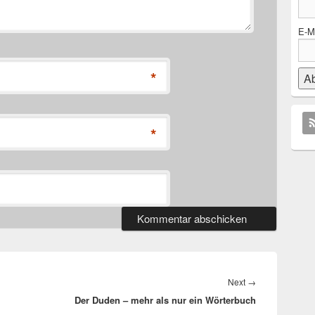
E-Ma
*
*
Next
Next
→
Der Duden – mehr als nur ein Wörterbuch
post: