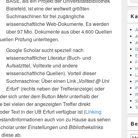
BASE, als ein Projekt der Universitätsbibliothek
for:
Bielefeld, ist eine der weltweit größten
Suchmaschinen für frei zugängliche
Ka
wissenschaftliche Web-Dokumente. Es werden
A
über 97 Mio. Dokumente aus über 4.600 Quellen
A
tuellen Prüfung unterliegen.
A
D
Google Scholar sucht speziell nach
E
wissenschaftlicher Literatur (Buch- und
F
Aufsatztitel, Volltexte und andere
H
wissenschaftliche Quellen). Vorteil dieser
L
Suchmaschine: Über einen Link
„Volltext @ Uni
P
Erfurt
“ (rechts neben der Trefferanzeige) oder
P
R
, der sich unter dem Button
Mehr
unterhalb der
S
e bei vielen der angezeigten Treffer direkt
T
oder Text in der UB Erfurt verfügbar ist (
Linking
Bestandinformationen auch von zu Hause aus sehen
Be
cholar unter
Einstellungen
und
Bibliothekslinks
 diese ab.
Beit