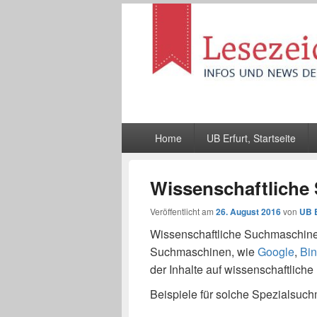
Lesezeichen
Infos und News der UB Erfurt
Hauptmenü
Home
UB Erfurt, Startseite
Wissenschaftliche
Veröffentlicht am
26. August 2016
von
UB E
Wissenschaftliche Suchmaschine
Suchmaschinen, wie
Google
,
Bi
der Inhalte auf wissenschaftliche 
Beispiele für solche Spezialsuc