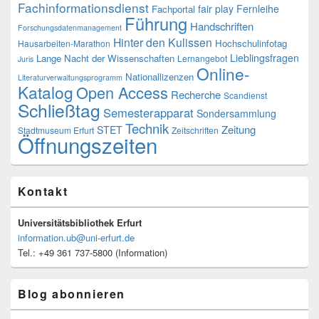
Fachinformationsdienst
fair play
Fernleihe
Fachportal
Führung
Handschriften
Forschungsdatenmanagement
Hinter den Kulissen
Hochschulinfotag
Hausarbeiten-Marathon
Lieblingsfragen
Lange Nacht der Wissenschaften
Lernangebot
Juris
Online-
Nationallizenzen
Literaturverwaltungsprogramm
Katalog
Open Access
Recherche
Scandienst
Schließtag
Semesterapparat
Sondersammlung
Technik
Zeitung
STET
Stadtmuseum Erfurt
Zeitschriften
Öffnungszeiten
Kontakt
Universitätsbibliothek Erfurt
information.ub@uni-erfurt.de
Tel.: +49 361 737-5800 (Information)
Blog abonnieren