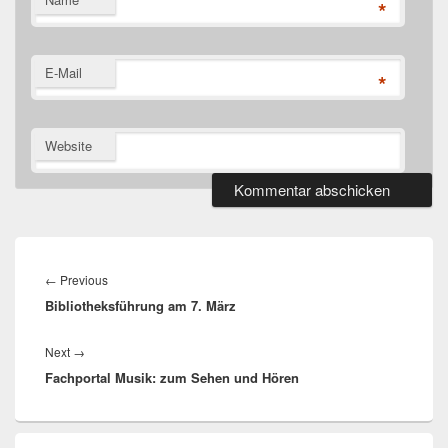
*
E-Mail
*
Website
Beitragsnavigation
Previous
←
Previous
Bibliotheksführung am 7. März
post:
Next
Next
→
Fachportal Musik: zum Sehen und Hören
post:
Primärer