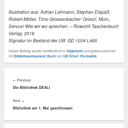
Illustration aus: Adrian Lehmann, Stephan Elspaß,
Robert Möller, Timo Grossenbacher: Grüezi, Moin,
Servus! Wie wir wo sprechen. – Rowohlt Taschenbuch
Verlag, 2018
Signatur im Bestand der UB: GD 1034 L485
Dieser Beitrag wurde veröffentlicht in
Allgemein
und gekennzeichnet
mit
Bibliotheksbestand
,
Buch
von
UB Erfurt
.
Permalink
Beitragsnavigation
Previous
←
Previous
Die Bibliothek DEALt
post:
Next
Next
→
Bibliothek am 1. Mai geschlossen
post:
Primärer