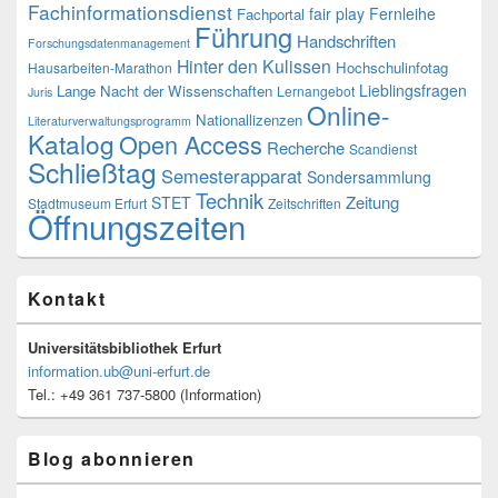
Fachinformationsdienst
fair play
Fernleihe
Fachportal
Führung
Handschriften
Forschungsdatenmanagement
Hinter den Kulissen
Hochschulinfotag
Hausarbeiten-Marathon
Lieblingsfragen
Lange Nacht der Wissenschaften
Lernangebot
Juris
Online-
Nationallizenzen
Literaturverwaltungsprogramm
Katalog
Open Access
Recherche
Scandienst
Schließtag
Semesterapparat
Sondersammlung
Technik
Zeitung
STET
Stadtmuseum Erfurt
Zeitschriften
Öffnungszeiten
Kontakt
Universitätsbibliothek Erfurt
information.ub@uni-erfurt.de
Tel.: +49 361 737-5800 (Information)
Blog abonnieren