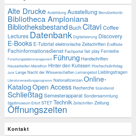
Alte Drucke
Ausstellung
Ausbildung
Benutzerkonto
Bibliotheca Amploniana
Citavi
Bibliotheksbestand
Buch
Coffee
Datenbank
Lectures
Discovery
Digitalisierung
E-Books
E-Tutorial
elektronische Zeitschriften
EndNote
Fachinformationsdienst
fair play
Fernleihe
Fachportal
Führung
Handschriften
Forschungsdatenmanagement
Hinter den Kulissen
Hochschulinfotag
Hausarbeiten-Marathon
Lieblingsfragen
Lange Nacht der Wissenschaften
Lernangebot
Juris
Online-
Nationallizenzen
Literaturverwaltungsprogramm
Katalog
Open Access
Recherche
Scandienst
Schließtag
Semesterapparat
Sondersammlung
Technik
Zeitung
STET
Stadtmuseum Erfurt
Zeitschriften
Öffnungszeiten
Kontakt