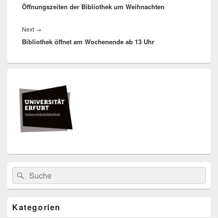
Öffnungszeiten der Bibliothek um Weihnachten
post:
Next
Next
→
Bibliothek öffnet am Wochenende ab 13 Uhr
post:
Primärer
Seitenleisten
Widget-
Bereich
Search
Suche
for:
Kategorien