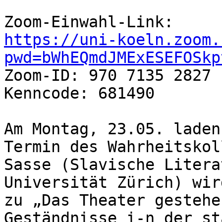
https://uni-koeln.zoom.
pwd=bWhEQmdJMExESEFOSkp

Zoom-ID: 970 7135 2827

Kenncode: 681490

Am Montag, 23.05. laden
Termin des Wahrheitskol
Sasse (Slavische Litera
Universität Zürich) wir
zu „Das Theater gestehe
Geständnisse i-n der st