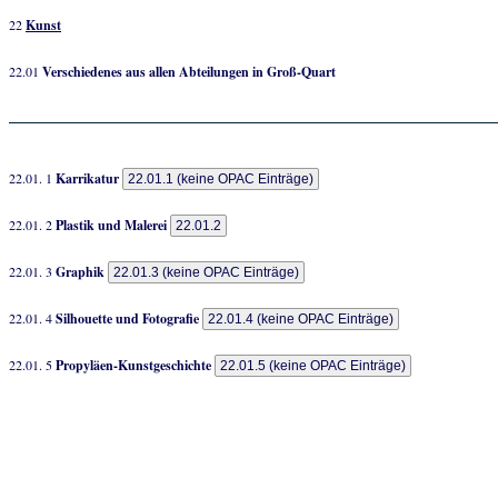
22
Kunst
22.01
Verschiedenes aus allen Abteilungen in Groß-Quart
22.01. 1
Karrikatur
22.01.1 (keine OPAC Einträge)
22.01. 2
Plastik und Malerei
22.01.2
22.01. 3
Graphik
22.01.3 (keine OPAC Einträge)
22.01. 4
Silhouette und Fotografie
22.01.4 (keine OPAC Einträge)
22.01. 5
Propyläen-Kunstgeschichte
22.01.5 (keine OPAC Einträge)